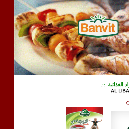
.::
د الغذائية
AL LIB
O