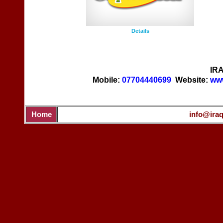
Details
IR
Mobile:
07704440699
Website:
www
Home
info@iraq