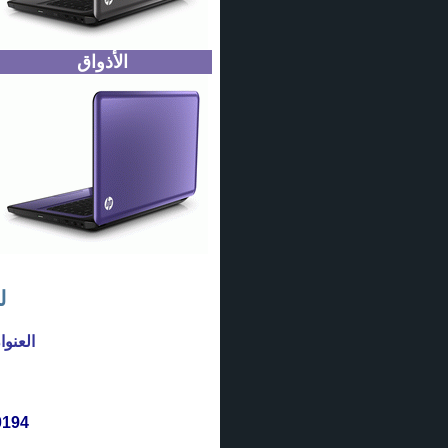
الأذواق
ل
العن -
0194