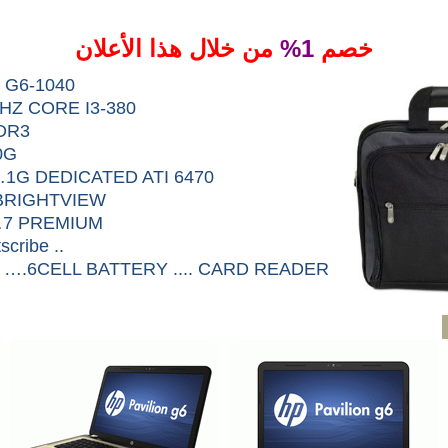
من خلال هذا الأعلان
1%
خصم
 G6-1040
HZ CORE I3-380
DR3
0G
1G DEDICATED ATI 6470
 BRIGHTVIEW
7 PREMIUM
cribe ..
….6CELL BATTERY .... CARD READER