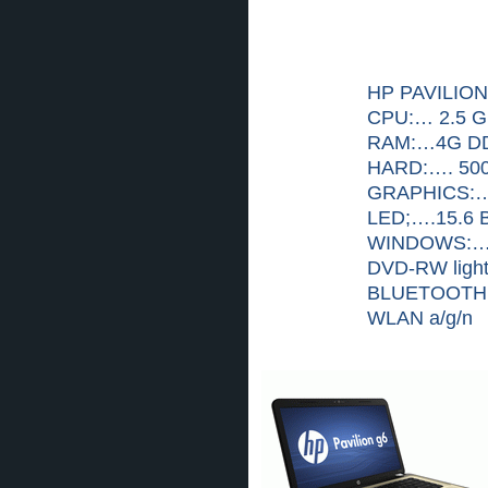
HP PAVILION
CPU:… 2.5 G
RAM:…4G D
HARD:…. 50
GRAPHICS:…
LED;….15.6
WINDOWS:…
DVD-RW lights
BLUETOOTH 
WLAN a/g/n