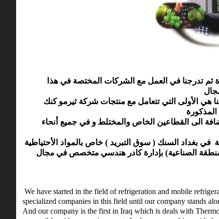
والتبريد المتنقل العام 1986 في ورشة صغيرة ثم تدرجنا في العمل مع الشركات المختصة في هذا
كما تعد شركتنا هي الأولى التي تتعامل مع منتجات شركة ثيرمو كنك Thermo King و التي تلائم المناخ و
الاضافة الى القطاعين الخاص والمختلط و في جميع أنحاء
قي في مقر الشركة في بغداد السنك ( سوق التبريد ) خاص بالمواد الأحتياطية
ي منطقة جرف النداف (المنطقة الصناعية) بإدارة كادر هندسي متخصص في مجال
We have started in the field of refrigeration and mobile refrig
specialized companies in this field until our company stands alon
And our company is the first in Iraq which is deals with Therm