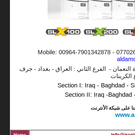
Mobile: 00964-7901342878 - 07702
aldam
النعمان - الفرع الثاني : العراق - بغداد - جرف
 الكرينات
Section I
:
Iraq
-
Baghdad
-
S
Section II
:
Iraq
-Baghdad
ا على شبكة الأنترنت
www.a
info@iraqi