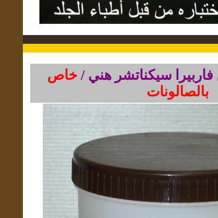
 فاربيرا سيكناتشر هني /
خاص
بالصالونات