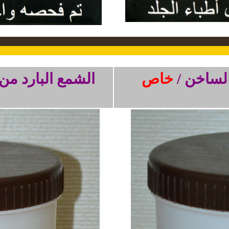
الساخن /
خاص
الشمع البارد من