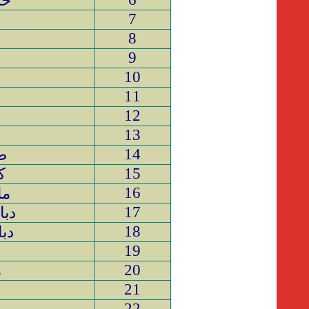
خل
7
8
9
10
11
س
12
13
14
ص
15
ك
16
ما
17
دب
18
دب
19
د
20
م
21
22