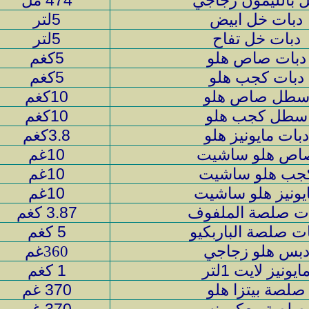
 بالليمون زجاجي
474 مل
دبات خل ابيض
5لتر
دبات خل تفاح
5لتر
دبات صاص هلو
5كغم
دبات كجب هلو
5كغم
طل صاص هلو
10كغم
سطل كجب هلو
10كغم
دبات مايونيز هلو
3.8كغم
اص هلو ساشيت
10غم
جب هلو ساشيت
10غم
يونيز هلو ساشيت
10غم
ات صلصة الملفوف
3.87 كغم
ات صلصة الباربكيو
5 كغم
بس هلو زجاجي
غم
360
ايونيز لايت
1لتر
1 كغم
صلصة بيتزا هلو
370 غم