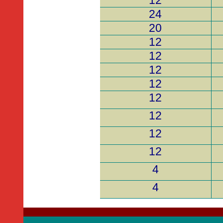
12
24
20
12
12
12
12
12
12
12
12
4
4