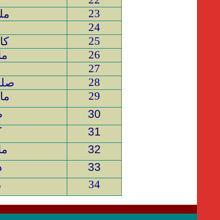
23
مل
24
25
كا
26
ماي
27
28
صلص
29
مايو
30
ص
31
ك
32
ما
33
د
34
د