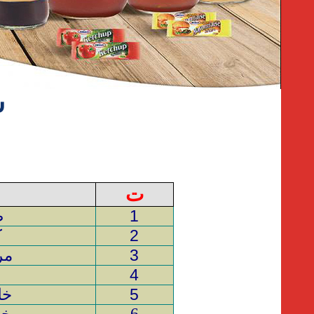
ش
ت
1
ص
2
ك
3
مر
4
خ
5
خل
6