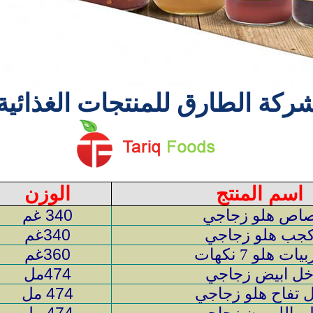
ركة الطارق للمنتجات الغذائية
اسم المنتج
الوزن
اص هلو زجاجي
340 غم
جب هلو زجاجي
340غم
بيات هلو
نكهات
360غم
7
ل ابيض زجاجي
474مل
 تفاح هلو زجاجي
474 مل