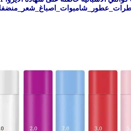
طرات
_
عطور
_
شامبوات
_
اصباغ
_
شعر
_
منضفا