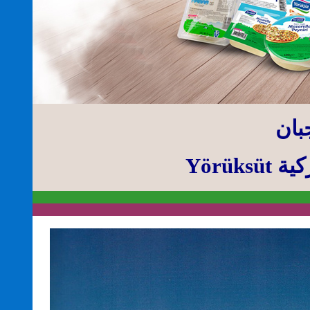
بان
كية
Yörüksüt