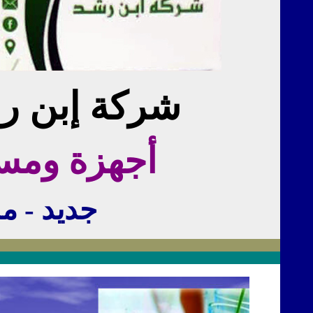
شركة إبن رش
أجهزة ومستل
جديد - م