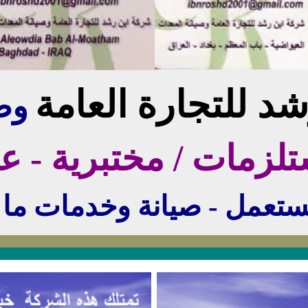
د للتجارة العامة
وص
زمات / مختبرية - علم
ستعمل - صيانة وخدمات ما بع