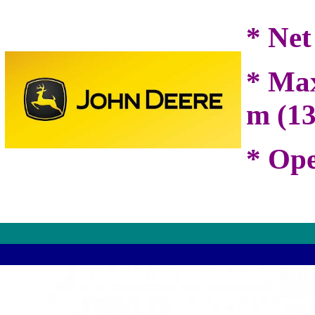
* Net
* Max
m (13 
* Ope