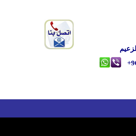
لزعيم
+9