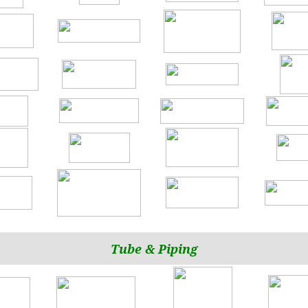
Tube
&
Piping