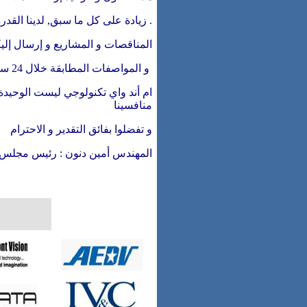
زيادة على كل ما سبق, لدينا القدرة 
المناقصات و المشاريع و إرسال إلي
و المواصفات المطابقة خلال 24 ساعة من استلام مستندات المشروع.
ام أند واي تكنولوجي ليست الوحيدة
منافسينا
و تفضلوا بفائق التقدير و الاحترام
المهندس أمين دنون
رئيس مجلس الادارة :