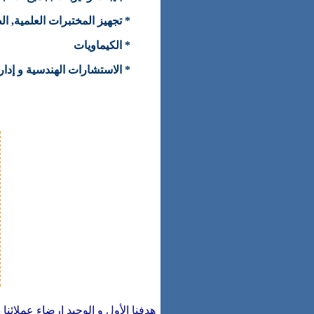
تجهيز المختبرات العلمية, الط
* الكيماويات
الاستشارات الهندسية و إدارة 
هدفنا الأول و الوحيد إرضاء عملائنا