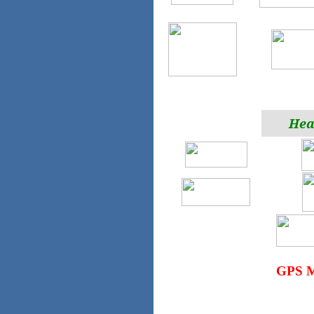
Hea
GPS Mo