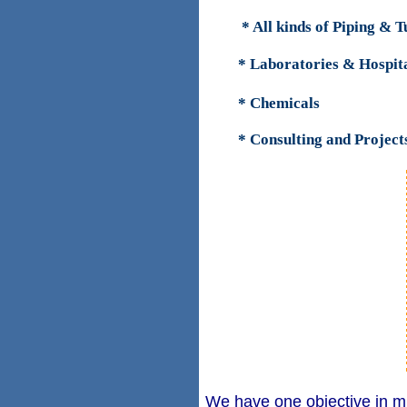
* All kinds of Piping & T
* Laboratories & Hospit
* Chemicals
* Consulting and Projec
We have one objective in mi