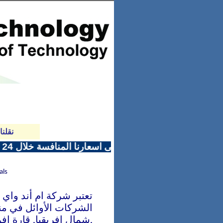
نقلنا
competitive quotes in 24 hours only for all kinds of your tenders - احصلوا على اسعارنا المنافسة خلال 24 ساعة لجميع انواع المناقصات و المشاريع
als
تعتبر شركة ام أند واي 
الشركات الأوائل في م
شمال إفريقيا, قارة إفري