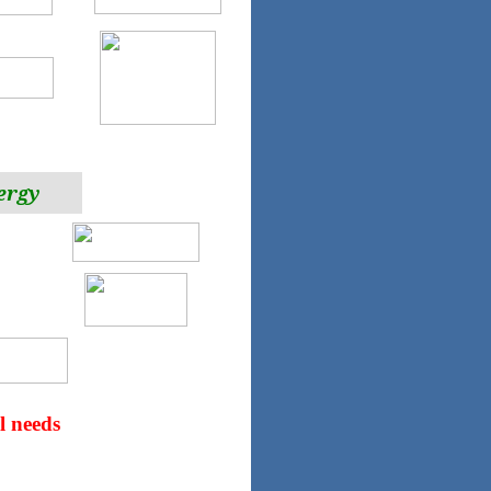
ergy
l needs