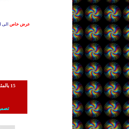
عرض خاص
الى ا
15
بالمئ
تصميم