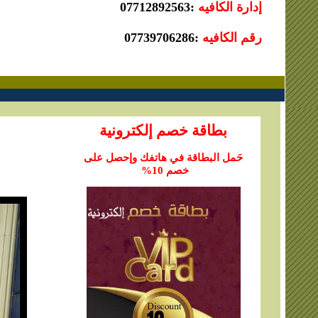
إدارة الكافيه
‎07712892563:
رقم الكافيه
‎07739706286:
بطاقة خصم إلكترونية
حَمل البطاقة في هاتفك وإحصل على
خصم 10%
ـ