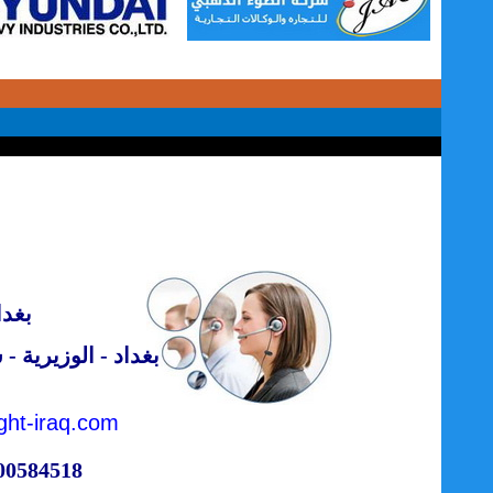
بغدا
بغداد - الوزيرية 
ight-iraq.com
700584518