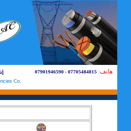
هاتف:
07705484815 - 07901946590
إنا
encies Co.