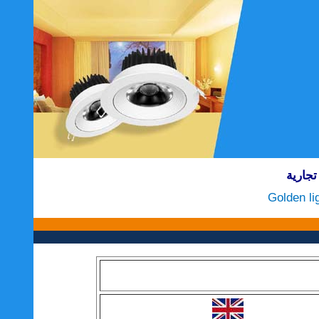
تجارية
Golden li