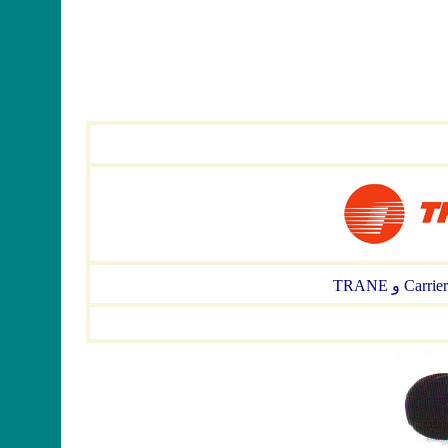
arrier و TRANE
C