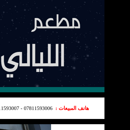
هانف المبيعات
:
07811593006 - 07811593007