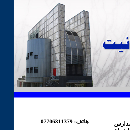
هاتف: 07706311379
 مدارس