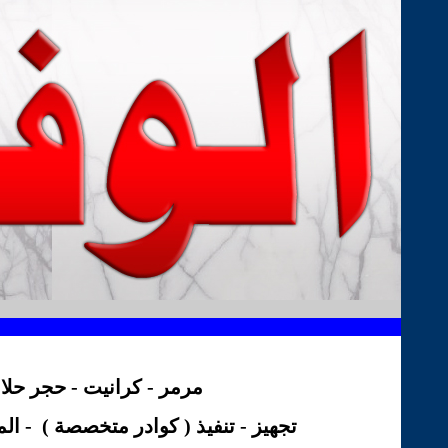
..
.
....
......
مرمر - كرانيت - حجر حلان - بايات درج إيطالي - تركي - إيراني - عماني - إسباني
تجهيز - تنفيذ ( كوادر متخصصة )
- الم