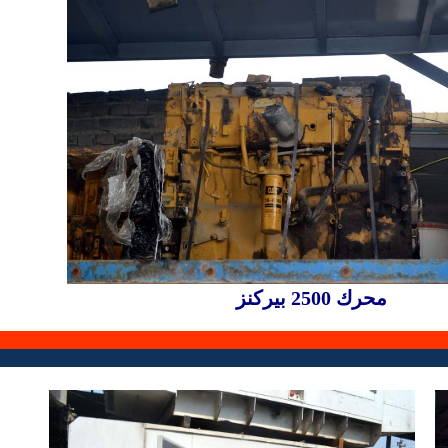
محرك 2500 بيركنز