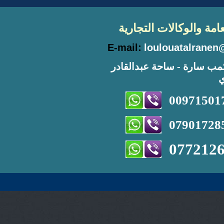
امة والوكالات التجارية
E-mail:
loulouatalrane
- شارع 52 - مدخل كمب سارة - ساحة عبدالقادر
ي
00971501
07901728
077212