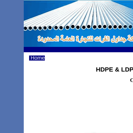
Home
HDPE & LD
C