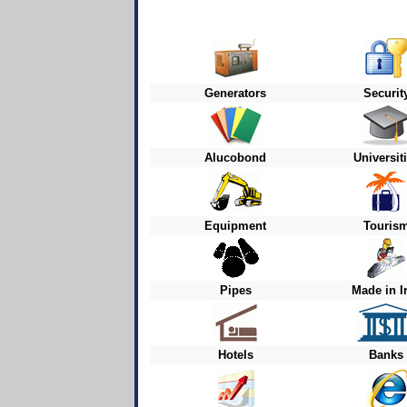
Generators
Securit
Alucobond
Universit
Equipment
Touris
Pipes
Made in I
Hotels
Banks