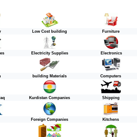
y
Low Cost building
Furniture
ies
Electricity Supplies
Electronics
m
building Materials
Computers
raq
Kurdistan
Companies
Shipping
Foreign
Companies
Kitchens