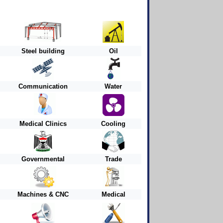
Steel building
Oil
Communication
Water
Medical Clinics
Cooling
Governmental
Trade
Machines & CNC
Medical