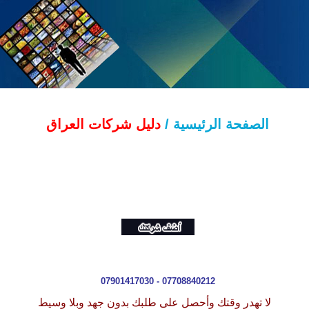
الصفحة الرئيسية /
دليل شركات العراق
07901417030 - 07708840212
لا تهدر وقتك وأحصل على طلبك بدون جهد وبلا وسيط