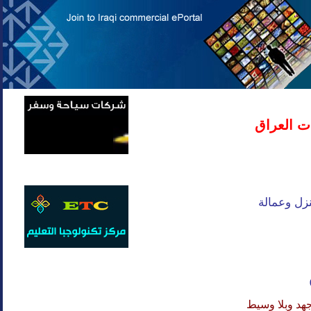
ت العراق
زل وعمالة
هد وبلا وسيط