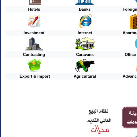
Hotels
Banks
Foreig
Investment
Internet
Apartme
Contracting
Caravans
Offic
Export & Import
Agricultural
Advanc