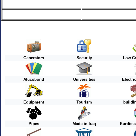
Generators
Security
Low Co
Alucobond
Universities
Electri
Equipment
Tourism
buildi
Pipes
Made in Iraq
Kurdist