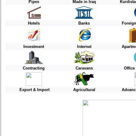
Pipes
Made in Iraq
Kurdist
Hotels
Banks
Foreig
Investment
Internet
Apartme
Contracting
Caravans
Offic
Export & Import
Agricultural
Advanc