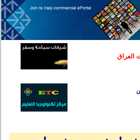
 العراق
ن