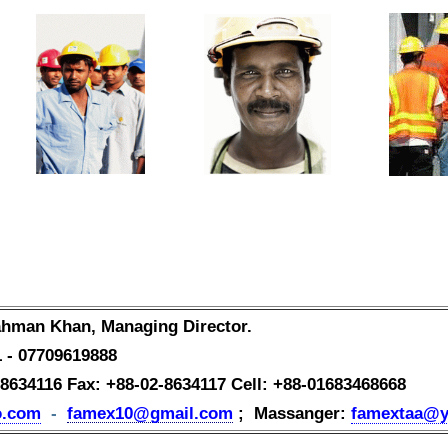
ahman Khan,
Managing Director.
1 - 07709619888
-8634116
Fax: +88-02-8634117
Cell:
+88-01
683468668
o.com
-
famex10@gmail.com
;
Massanger
:
famextaa@