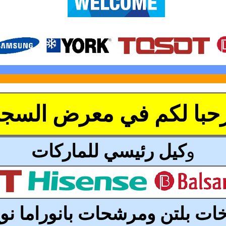
حبا لكم في معرض السج
و
كيل رئيسي
للماركات
ات بلتن ومرشحات بانوراما نو