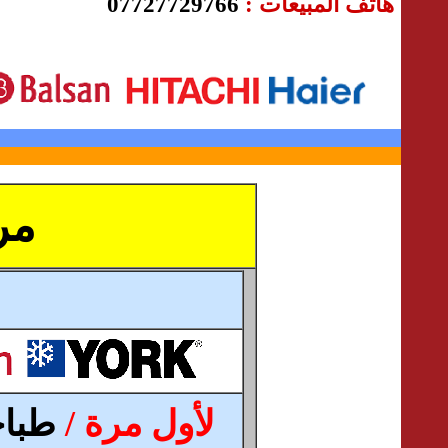
هاتف المبيعات :
27729766
077
مر
لأول مرة /
طباخ