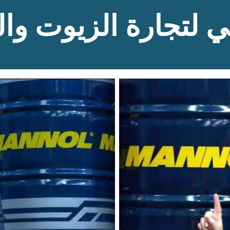
ي لتجارة
ا
لزيوت والف