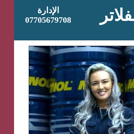
الإدارة
لاتر
07705679708