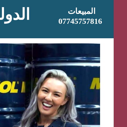
الدول
المبيعات
07745757816