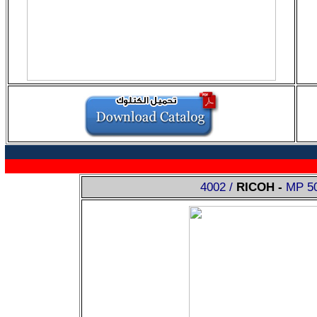
4002 /
RICOH -
MP
5
x