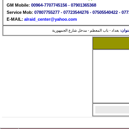
GM Mobile:
00964-7707745156 - 07901365368
Service Mob:
07807755277
-
07723544276
-
07505540422
-
077
E-MAIL:
alraid_center@yahoo.com
شارع الجمهورية
باب المعظم - مدخل
-
اد
بغد
عنوان