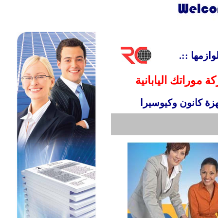
.::
وازمها
 موراتك اليابانية
زة كانون وكيوسيرا