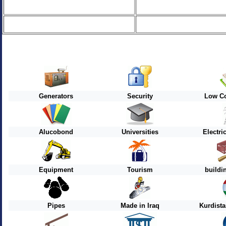
Generators
Security
Low Co
Alucobond
Universities
Electri
Equipment
Tourism
buildi
Pipes
Made in Iraq
Kurdist