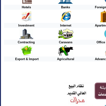
Hotels
Banks
Foreig
Investment
Internet
Apartme
Contracting
Caravans
Offic
Export & Import
Agricultural
Advanc