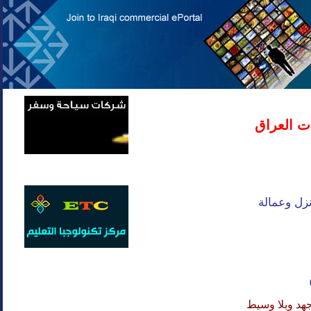
ت العراق
زل وعمالة
هد وبلا وسيط