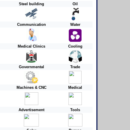
Steel building
Oil
Communication
Water
Medical Clinics
Cooling
Governmental
Trade
Machines & CNC
Medical
Advertisement
Tools