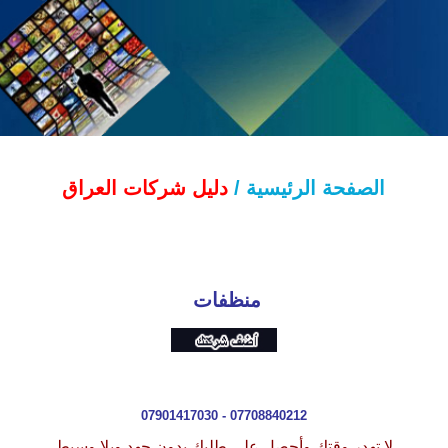
الصفحة الرئيسية /
دليل شركات العراق
منظفات
07901417030 - 077088402
1
2
لا تهدر وقتك وأحصل على طلبك بدون جهد وبلا وسيط