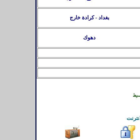
بغداد - كرادة خارج
دهوك
نترنت