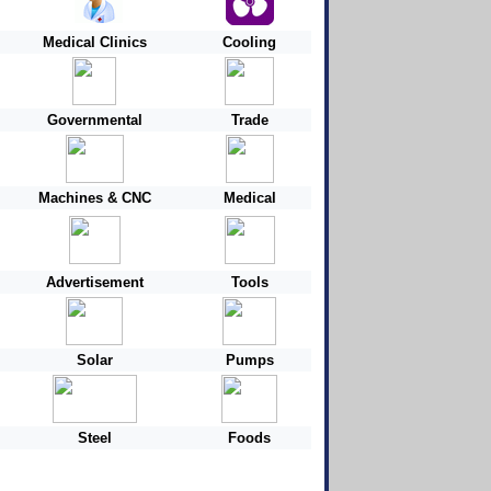
Medical Clinics
Cooling
Governmental
Trade
Machines & CNC
Medical
Advertisement
Tools
Solar
Pumps
Steel
Foods