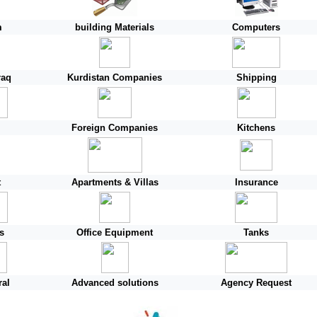
m
building Materials
Computers
raq
Kurdistan
Companies
Shipping
Foreign
Companies
Kitchens
t
Apartments & Villas
Insurance
s
Office Equipment
Tanks
ral
Advanced solutions
Agency Request