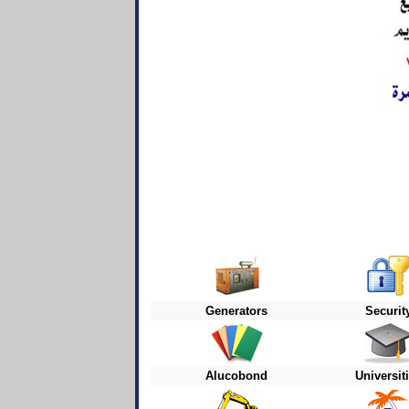
Generators
Securit
Alucobond
Universit