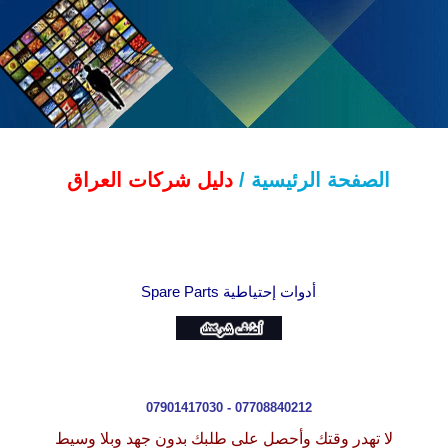
الصفحة الرئيسية /
دليل شركات العراق
أدوات إحتياطية
Spare Parts
07901417030 - 07708840212
لا تهدر وقتك وأحصل على طلبك بدون جهد وبلا وسيط