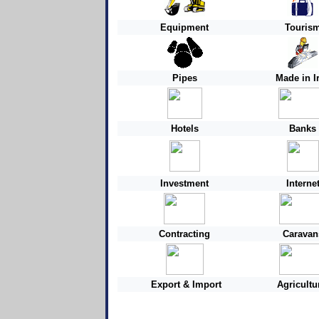
Equipment
Touris
Pipes
Made in I
Hotels
Banks
Investment
Interne
Contracting
Caravan
Export & Import
Agricultu