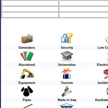
Generators
Security
Low Co
Alucobond
Universities
Electri
Equipment
Tourism
buildi
Pipes
Made in Iraq
Kurdist