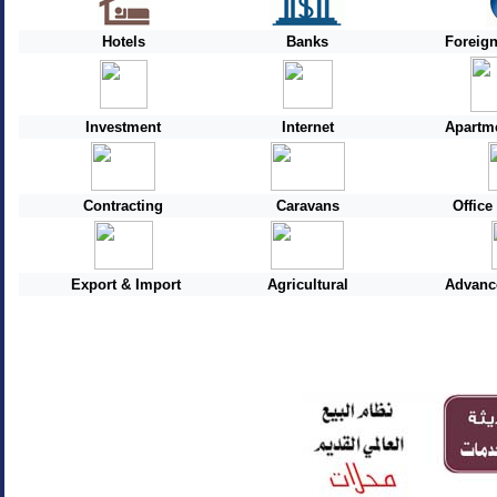
Hotels
Banks
Foreig
Investment
Internet
Apartme
Contracting
Caravans
Offic
Export & Import
Agricultural
Advanc